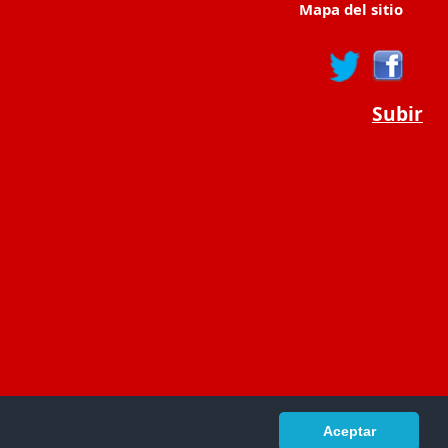
Mapa del sitio
Subir
Aceptar
portaldeeducacion.es/
- © 2019 -
Contacto