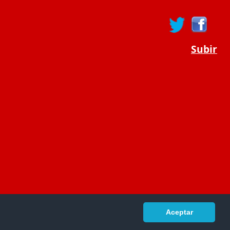
Subir
Aceptar
portaldeeducacion.es/
- © 2019 -
Contacto