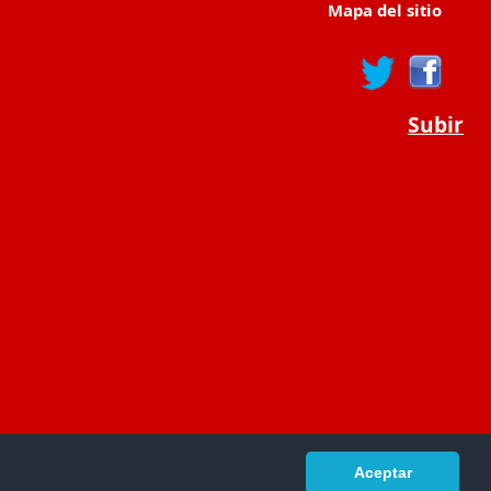
Mapa del sitio
Subir
Aceptar
portaldeeducacion.es/
- © 2019 -
Contacto