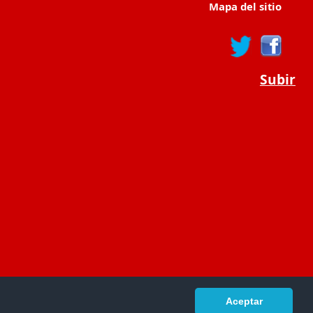
Mapa del sitio
Subir
Aceptar
portaldeeducacion.es/
- © 2019 -
Contacto