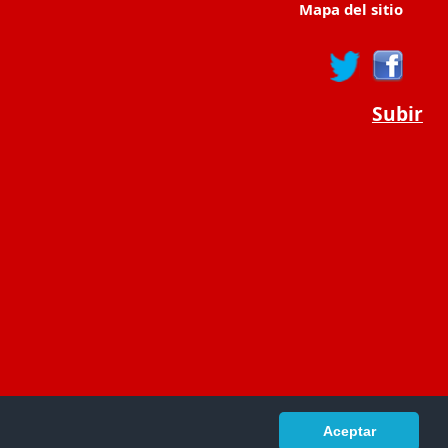
Mapa del sitio
Subir
Aceptar
portaldeeducacion.es/
- © 2019 -
Contacto