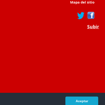
Mapa del sitio
Subir
Aceptar
portaldeeducacion.es/
- © 2019 -
Contacto